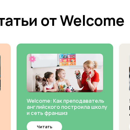
татьи от Welcome
Welcome: Как преподаватель
английского построила школу
и сеть франшиз
Читать