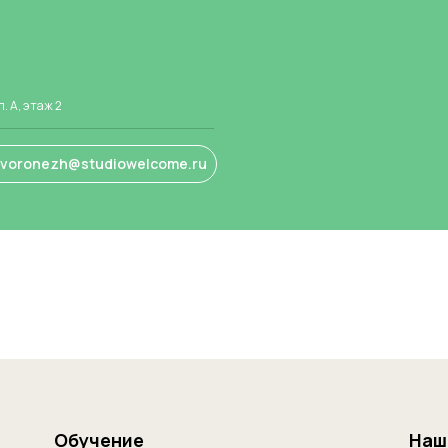
п. А, этаж 2
.voronezh@studiowelcome.ru
Обучение
Наш