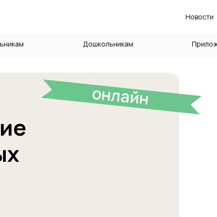
Новости
ьникам
Дошкольникам
Прило
онлайн
ние
ых