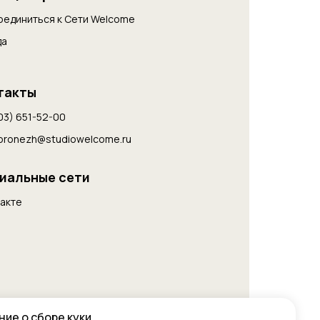
оединиться к Cети Welcome
да
такты
03) 651-52-00
voronezh@studiowelcome.ru
иальные сети
акте
ие о сборе куки